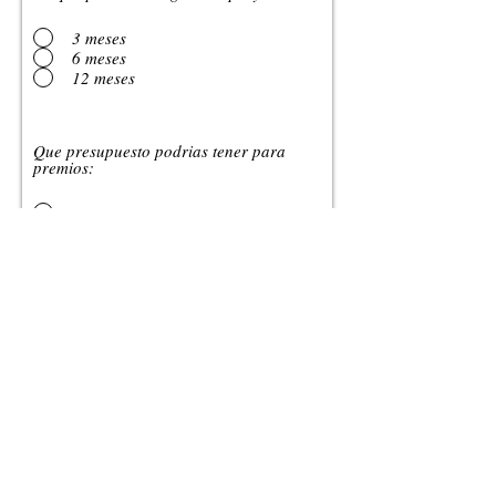
3 meses
6 meses
12 meses
Que presupuesto podrias tener para
premios:
No tengo presupuesto
Menos de US$5.000
US$5.000 - US$10.000
US$10.000 - US$20.000
Mas de US$20.000