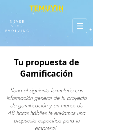
NEVER
STOP
EVOLVING
Tu propuesta de
Gamificación
Llena el siguiente formulario con
información general de tu proyecto
de gamificación y en menos de
48 horas hábiles te enviamos una
propuesta especifica para tu
empresa!