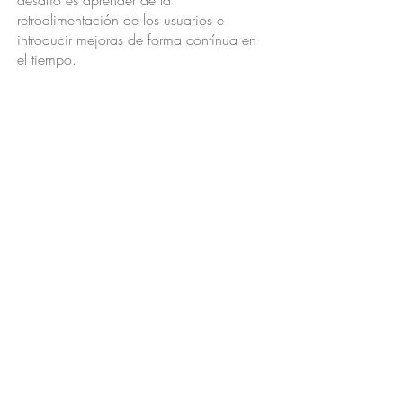
desafío es aprender de la
retroalimentación de los usuarios e
introducir mejoras de forma contínua en
el tiempo.
Descarga la guia de Gamificación >