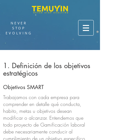
NEVER
STOP
EVOLVING
1. Definición de los objetivos
estratégicos
Objetivos SMART
Trabajamos con cada empresa para
comprender en detalle qué conducta,
habito, metas u objetivos desean
modificar o alcanzar. Entendemos que
todo proyecto de Gamificación laboral
debe necesariamente conducir al
cumplimiento de un objetivo especifico.