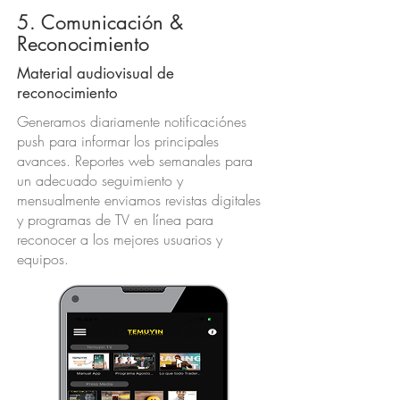
5. Comunicación &
Reconocimiento
Material audiovisual de
reconocimiento
Generamos diariamente notificaciónes
push para informar los principales
avances. Reportes web semanales para
un adecuado seguimiento y
mensualmente enviamos revistas digitales
y programas de TV en línea para
reconocer a los mejores usuarios y
equipos.